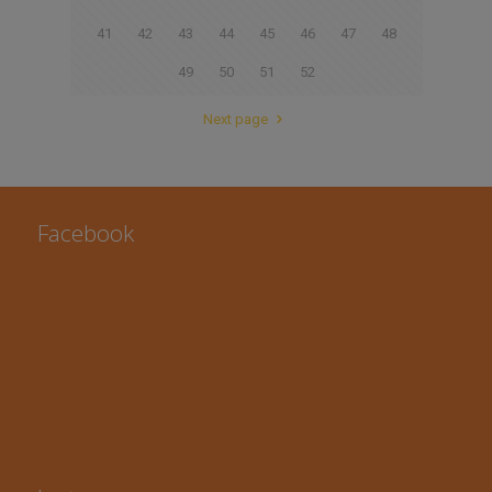
41
42
43
44
45
46
47
48
49
50
51
52
Next page
Facebook