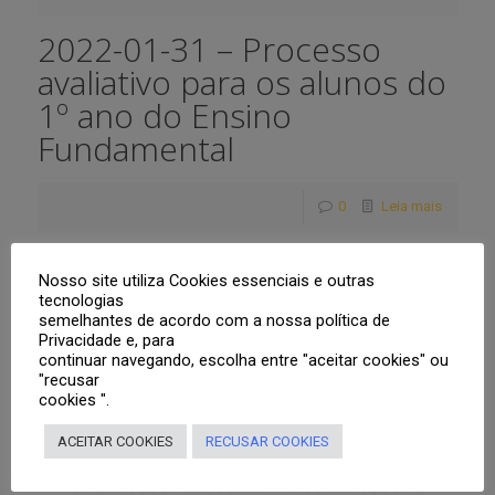
2022-01-31 – Processo
avaliativo para os alunos do
1º ano do Ensino
Fundamental
0
Leia mais
Nosso site utiliza Cookies essenciais e outras
tecnologias
Prev page
semelhantes de acordo com a nossa política de
Privacidade e, para
continuar navegando, escolha entre "aceitar cookies" ou
1
2
3
4
5
6
7
8
"recusar
cookies ".
9
10
11
12
13
14
15
16
ACEITAR COOKIES
RECUSAR COOKIES
17
18
19
20
21
22
23
24
25
26
27
28
29
30
31
32