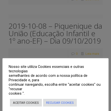
2019-10-08 – Piquenique da
União (Educação Infantil e
1º ano-EF) – Dia 09/10/2019
0
Leia mais
Nosso site utiliza Cookies essenciais e outras
tecnologias
Prev page
semelhantes de acordo com a nossa política de
Privacidade e, para
continuar navegando, escolha entre "aceitar cookies" ou
"recusar
1
2
3
4
5
6
7
8
cookies ".
9
10
11
12
13
14
15
16
ACEITAR COOKIES
RECUSAR COOKIES
17
18
19
20
21
22
23
24