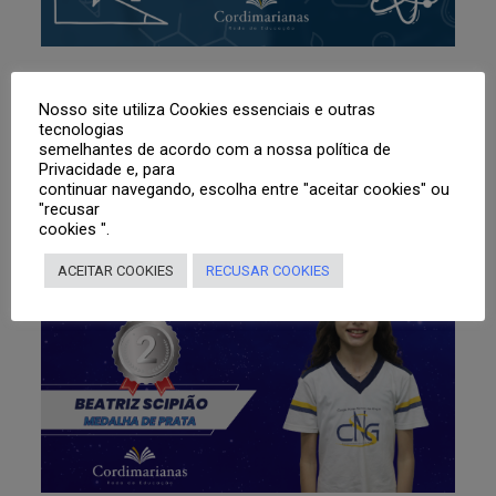
Nosso site utiliza Cookies essenciais e outras
tecnologias
semelhantes de acordo com a nossa política de
Privacidade e, para
continuar navegando, escolha entre "aceitar cookies" ou
"recusar
cookies ".
7 de julho de 2025
ACEITAR COOKIES
RECUSAR COOKIES
Olimpíada Brasileira de
Astronomia – Medalha de prata