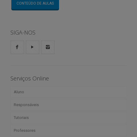
CONTEÚDO DE AULAS
SIGA-NOS
Serviços Online
Aluno
Responsáveis
Boletim
Tutoriais
Agenda
Portal Web
Professores
Roteiros de Estudo
Segunda Via de Boleto
Aplicativo CNSG