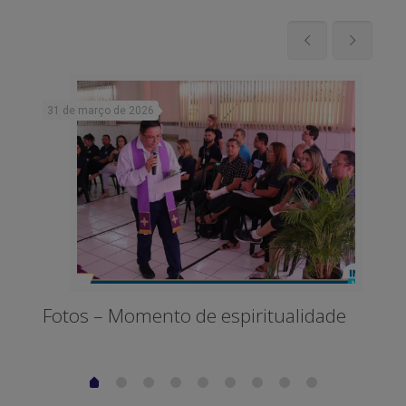
31 de março de 2026
5 de
Fotos – Momento de espiritualidade
Fo
3º 