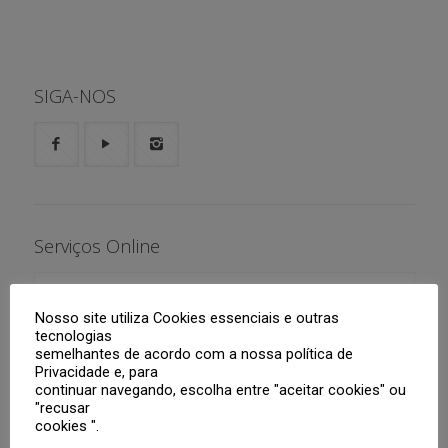
SIGA-NOS
Serviços Online
Aluno
Nosso site utiliza Cookies essenciais e outras
Responsáveis
Boletim
tecnologias
semelhantes de acordo com a nossa política de
Privacidade e, para
Tutoriais
Agenda
Portal Web
continuar navegando, escolha entre "aceitar cookies" ou
"recusar
Professores
Roteiros de Estudo
Segunda Via de Boleto
Aplicativo CNSG
cookies ".