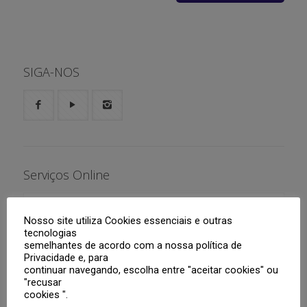
SIGA-NOS
Serviços Online
Aluno
Nosso site utiliza Cookies essenciais e outras
tecnologias
Responsáveis
Boletim
semelhantes de acordo com a nossa política de
Privacidade e, para
Tutoriais
Agenda
Portal Web
continuar navegando, escolha entre "aceitar cookies" ou
"recusar
Professores
Roteiros de Estudo
Segunda Via de Boleto
Aplicativo CNSG
cookies ".