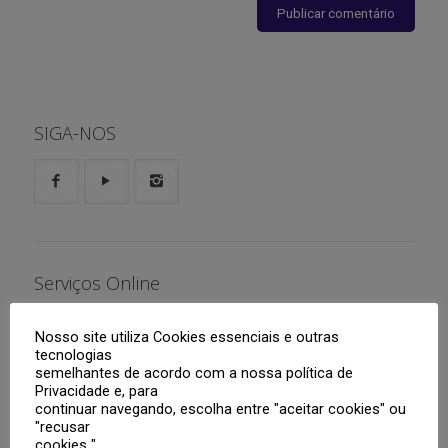
SIGA-NOS
Serviços Online
Aluno
Nosso site utiliza Cookies essenciais e outras
tecnologias
Responsáveis
Boletim
semelhantes de acordo com a nossa política de
Privacidade e, para
continuar navegando, escolha entre "aceitar cookies" ou
Tutoriais
Agenda
Portal Web
"recusar
cookies ".