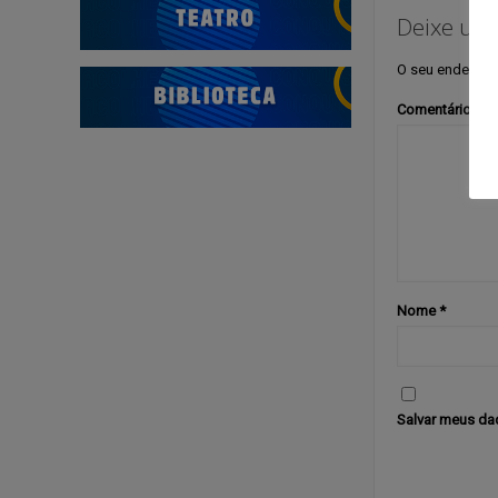
Deixe um
O seu endereço 
Comentário
*
Nome
*
Salvar meus da