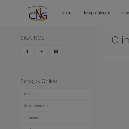
Início
Tempo Integral
Infan
Oli
SIGA-NOS
Serviços Online
Aluno
Responsáveis
Boletim
Tutoriais
Agenda
Portal Web