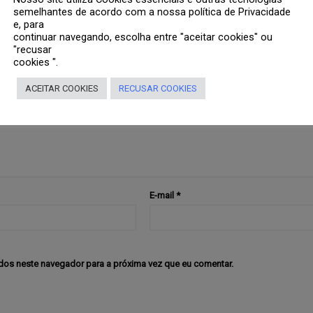
semelhantes de acordo com a nossa política de Privacidade
 comentário
e, para
continuar navegando, escolha entre "aceitar cookies" ou
de e-mail não será publicado.
Campos obrigatórios são marcados com
*
"recusar
cookies ".
ACEITAR COOKIES
RECUSAR COOKIES
E-mail
*
dos neste navegador para a próxima vez que eu comentar.