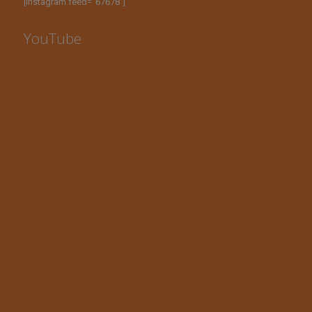
[instagram feed="67678"]
YouTube