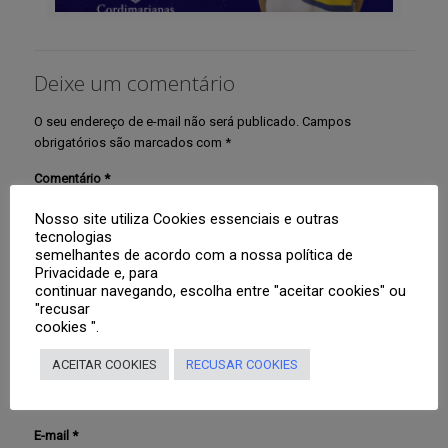
Deixe um comentário
O seu endereço de e-mail não será publicado.
Campos
obrigatórios são marcados com
*
Comentário
*
Nosso site utiliza Cookies essenciais e outras
tecnologias
semelhantes de acordo com a nossa política de
Privacidade e, para
continuar navegando, escolha entre "aceitar cookies" ou
"recusar
cookies ".
Nome
*
ACEITAR COOKIES
RECUSAR COOKIES
E-mail
*