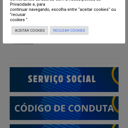
Privacidade e, para
Aluno
continuar navegando, escolha entre "aceitar cookies" ou
"recusar
cookies ".
Responsáveis
Boletim
ACEITAR COOKIES
RECUSAR COOKIES
Tutoriais
Agenda
Portal Web
Professores
Roteiros de Estudo
Segunda Via de Boleto
Aplicativo CNSG
Lista de material didático para o ano letivo de 2026
Portal Web
Sistema