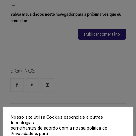
Salvar meus dados neste navegador para a próxima vez que eu
comentar.
SIGA-NOS
Serviços Online
Nosso site utiliza Cookies essenciais e outras
tecnologias
semelhantes de acordo com a nossa política de
Aluno
Privacidade e, para