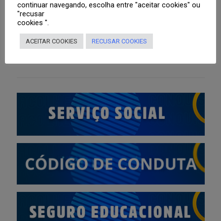
continuar navegando, escolha entre "aceitar cookies" ou
Responsáveis
Boletim
"recusar
cookies ".
Tutoriais
Agenda
Portal Web
ACEITAR COOKIES
RECUSAR COOKIES
Professores
Roteiros de Estudo
Segunda Via de Boleto
Aplicativo CNSG
Lista de material didático para o ano letivo de 2026
Portal Web
Sistema