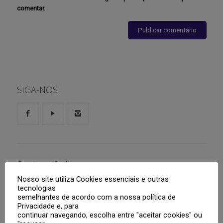
comentar.
SIGA-NOS
Serviços Online
Nosso site utiliza Cookies essenciais e outras
Aluno
tecnologias
semelhantes de acordo com a nossa política de
Privacidade e, para
Responsáveis
Boletim
continuar navegando, escolha entre "aceitar cookies" ou