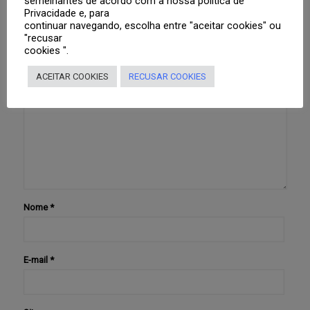
semelhantes de acordo com a nossa política de
Deixe um comentário
Privacidade e, para
continuar navegando, escolha entre "aceitar cookies" ou
"recusar
O seu endereço de e-mail não será publicado.
Campos
cookies ".
obrigatórios são marcados com
*
ACEITAR COOKIES
RECUSAR COOKIES
Comentário
*
Nome
*
E-mail
*