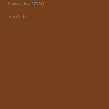
[instagram feed="67678"]
YouTube