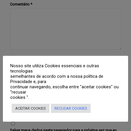
Comentário
*
Nome
*
Nosso site utiliza Cookies essenciais e outras
tecnologias
semelhantes de acordo com a nossa política de
E-mail
*
Privacidade e, para
continuar navegando, escolha entre "aceitar cookies" ou
"recusar
cookies ".
Site
ACEITAR COOKIES
RECUSAR COOKIES
Salvar meus dados neste navegador para a próxima vez que eu