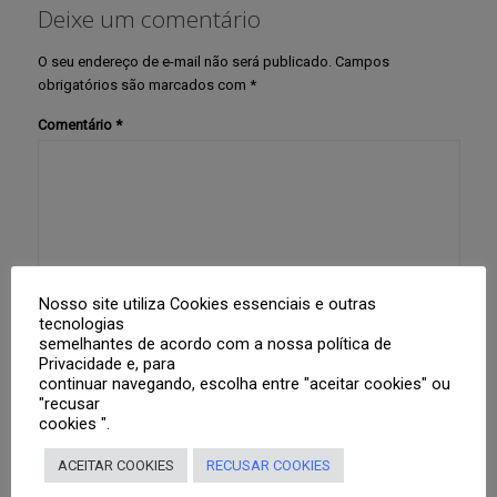
Deixe um comentário
O seu endereço de e-mail não será publicado.
Campos
obrigatórios são marcados com
*
Comentário
*
Nosso site utiliza Cookies essenciais e outras
tecnologias
Nome
*
semelhantes de acordo com a nossa política de
Privacidade e, para
continuar navegando, escolha entre "aceitar cookies" ou
"recusar
E-mail
*
cookies ".
ACEITAR COOKIES
RECUSAR COOKIES
Site