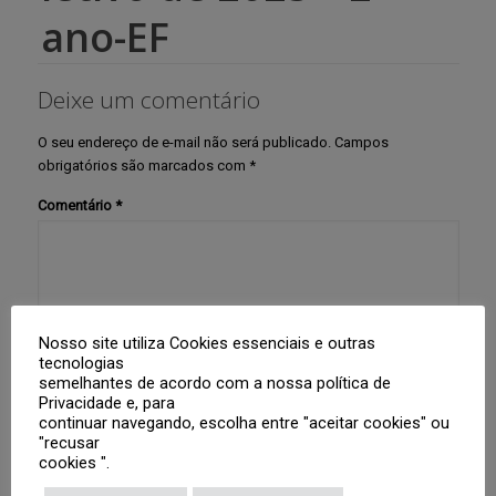
ano-EF
Deixe um comentário
O seu endereço de e-mail não será publicado.
Campos
obrigatórios são marcados com
*
Comentário
*
Nosso site utiliza Cookies essenciais e outras
tecnologias
semelhantes de acordo com a nossa política de
Privacidade e, para
Nome
*
continuar navegando, escolha entre "aceitar cookies" ou
"recusar
cookies ".
E-mail
*