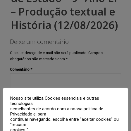
– Produção textual e
História (12/08/2026)
Deixe um comentário
O seu endereço de e-mail não será publicado.
Campos
obrigatórios são marcados com
*
Comentário
*
Nosso site utiliza Cookies essenciais e outras
tecnologias
semelhantes de acordo com a nossa política de
Privacidade e, para
continuar navegando, escolha entre "aceitar cookies" ou
Nome
*
"recusar
cookies ".