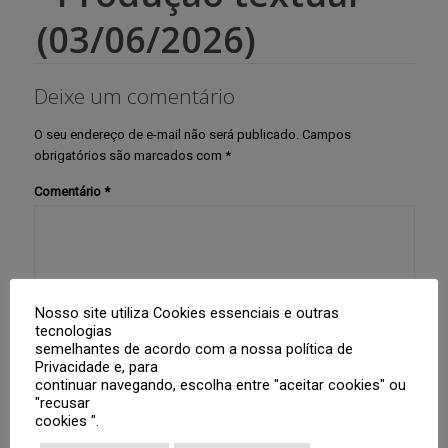
(03/06/2026)
Deixe um comentário
O seu endereço de e-mail não será publicado.
Campos
obrigatórios são marcados com
*
Comentário
*
Nosso site utiliza Cookies essenciais e outras
tecnologias
semelhantes de acordo com a nossa política de
Privacidade e, para
Nome
*
continuar navegando, escolha entre "aceitar cookies" ou
"recusar
cookies ".