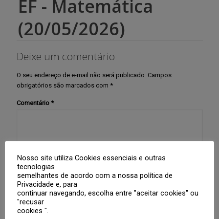
EF - Matemática
(20/05/2026)
Deixe um comentário
O seu endereço de e-mail não será publicado.
Campos
obrigatórios são marcados com
*
Comentário
*
Nosso site utiliza Cookies essenciais e outras
tecnologias
semelhantes de acordo com a nossa política de
Privacidade e, para
Nome
*
continuar navegando, escolha entre "aceitar cookies" ou
"recusar
cookies ".