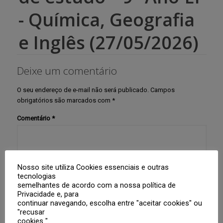
- Química, Geografia
e Inglês (27/05/2026)
Deixe um comentário
O seu endereço de e-mail não será publicado.
Campos
obrigatórios são marcados com
*
Comentário
*
Nosso site utiliza Cookies essenciais e outras
tecnologias
semelhantes de acordo com a nossa política de
Privacidade e, para
continuar navegando, escolha entre "aceitar cookies" ou
Nome
*
"recusar
cookies ".