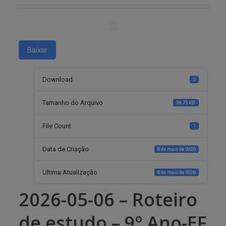
Baixar
Download
2
Tamanho do Arquivo
56.75 KB
File Count
1
Data de Criação
8 de maio de 2026
Ultima Atualização
8 de maio de 2026
2026-05-06 – Roteiro
de estudo – 9º Ano-EF