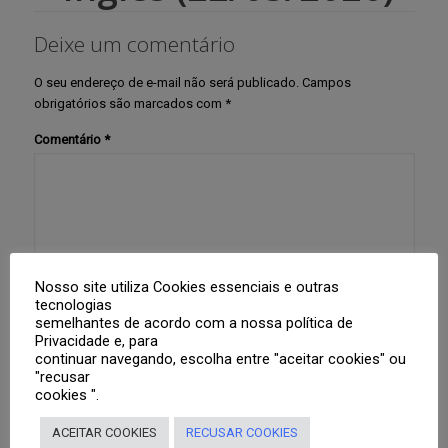
Deixe um comentário
O seu endereço de e-mail não será publicado.
Campos
obrigatórios são marcados com
*
Comentário
*
Nosso site utiliza Cookies essenciais e outras
tecnologias
Nome
*
semelhantes de acordo com a nossa política de
Privacidade e, para
continuar navegando, escolha entre "aceitar cookies" ou
"recusar
cookies ".
E-mail
*
ACEITAR COOKIES
RECUSAR COOKIES