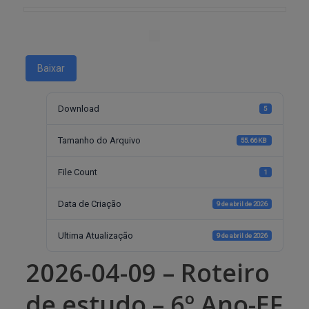
Baixar
Download
5
Tamanho do Arquivo
55.66 KB
File Count
1
Data de Criação
9 de abril de 2026
Ultima Atualização
9 de abril de 2026
2026-04-09 – Roteiro
de estudo – 6º Ano-EF