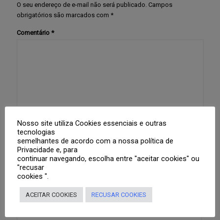
O seu endereço de e-mail não será publicado.
Campos
obrigatórios são marcados com
*
Comentário
*
Nome
*
Nosso site utiliza Cookies essenciais e outras
tecnologias
semelhantes de acordo com a nossa política de
Privacidade e, para
continuar navegando, escolha entre "aceitar cookies" ou
E-mail
*
"recusar
cookies ".
ACEITAR COOKIES
RECUSAR COOKIES
Site