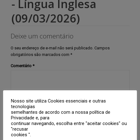
- Língua Inglesa
(09/03/2026)
Deixe um comentário
O seu endereço de e-mail não será publicado.
Campos
obrigatórios são marcados com
*
Comentário
*
Nosso site utiliza Cookies essenciais e outras
tecnologias
semelhantes de acordo com a nossa política de
Privacidade e, para
Nome
*
continuar navegando, escolha entre "aceitar cookies" ou
"recusar
cookies ".