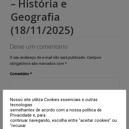
– História e
Geografia
(18/11/2025)
Deixe um comentário
O seu endereço de e-mail não será publicado.
Campos
obrigatórios são marcados com
*
Comentário
*
Nosso site utiliza Cookies essenciais e outras
tecnologias
semelhantes de acordo com a nossa política de
Privacidade e, para
continuar navegando, escolha entre "aceitar cookies" ou
"recusar
Nome
*