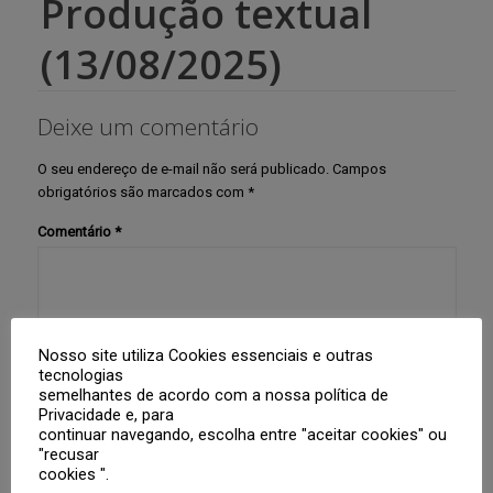
Produção textual
(13/08/2025)
Deixe um comentário
O seu endereço de e-mail não será publicado.
Campos
obrigatórios são marcados com
*
Comentário
*
Nosso site utiliza Cookies essenciais e outras
tecnologias
semelhantes de acordo com a nossa política de
Privacidade e, para
Nome
*
continuar navegando, escolha entre "aceitar cookies" ou
"recusar
cookies ".