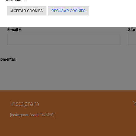
ACEITAR COOKIES
RECUSAR COOKIES
E-mail
*
Site
comentar.
Instagram
[instagram feed="67678"]