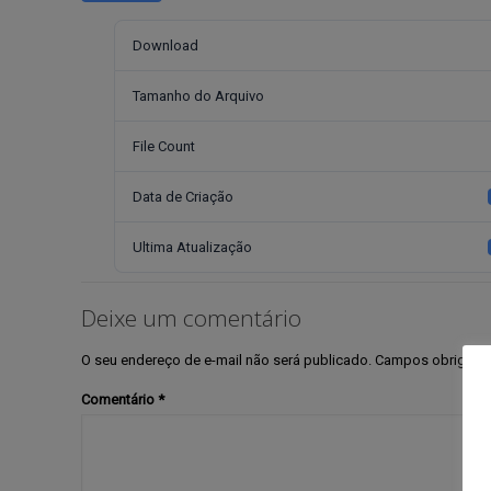
Download
Tamanho do Arquivo
File Count
Data de Criação
Ultima Atualização
Deixe um comentário
O seu endereço de e-mail não será publicado.
Campos obrigató
Comentário
*