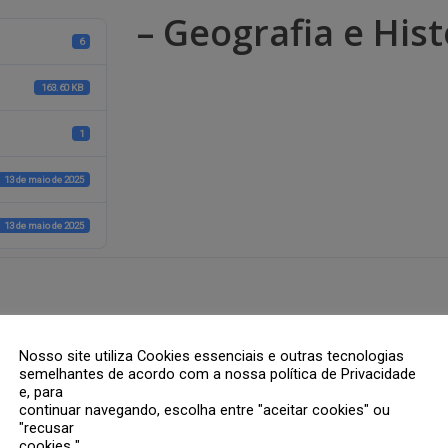
– Geografia e Hist
6
163.60 KB
1
13 de maio de 2025
13 de maio de 2025
rios são marcados com
*
Nosso site utiliza Cookies essenciais e outras tecnologias
semelhantes de acordo com a nossa política de Privacidade
e, para
continuar navegando, escolha entre "aceitar cookies" ou
"recusar
cookies ".