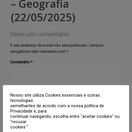
– Geografia
(22/05/2025)
Deixe um comentário
O seu endereço de e-mail não será publicado.
Campos
obrigatórios são marcados com
*
Comentário
*
Nosso site utiliza Cookies essenciais e outras
tecnologias
semelhantes de acordo com a nossa política de
Privacidade e, para
Nome
*
continuar navegando, escolha entre "aceitar cookies" ou
"recusar
cookies ".