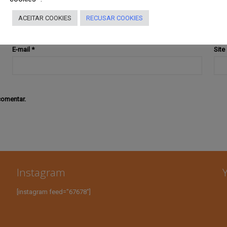
ACEITAR COOKIES
RECUSAR COOKIES
E-mail
*
Site
comentar.
Instagram
[instagram feed="67678"]