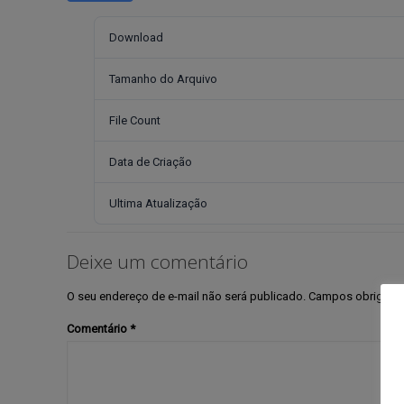
Download
Tamanho do Arquivo
File Count
Data de Criação
Ultima Atualização
Deixe um comentário
O seu endereço de e-mail não será publicado.
Campos obrigató
Comentário
*