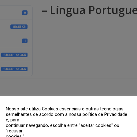
– Língua Portugue
8
156.54 KB
1
2 de abril de 2025
2 de abril de 2025
rios são marcados com
*
Nosso site utiliza Cookies essenciais e outras tecnologias
semelhantes de acordo com a nossa política de Privacidade
e, para
continuar navegando, escolha entre "aceitar cookies" ou
"recusar
cookies ".