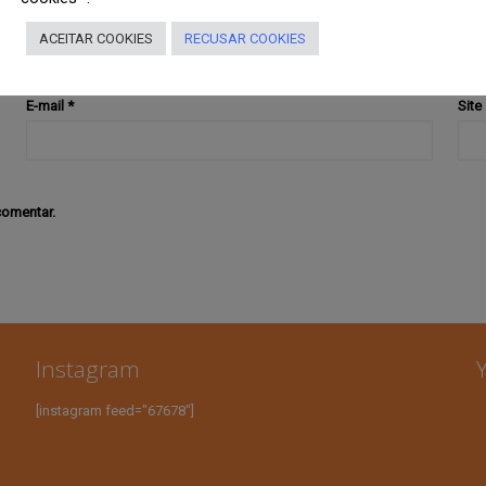
ACEITAR COOKIES
RECUSAR COOKIES
E-mail
*
Site
comentar.
Instagram
[instagram feed="67678"]