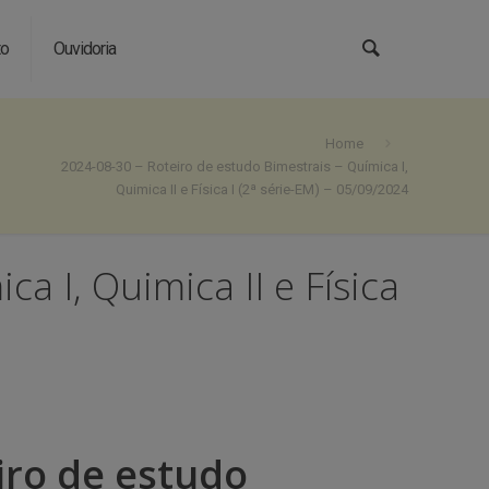
to
Ouvidoria
Home
2024-08-30 – Roteiro de estudo Bimestrais – Química I,
Quimica II e Física I (2ª série-EM) – 05/09/2024
a I, Quimica II e Física
iro de estudo