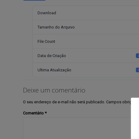
Download
Tamanho do Arquivo
File Count
Data de Criação
Ultima Atualização
Deixe um comentário
O seu endereço de e-mail não será publicado.
Campos obrigató
Comentário
*