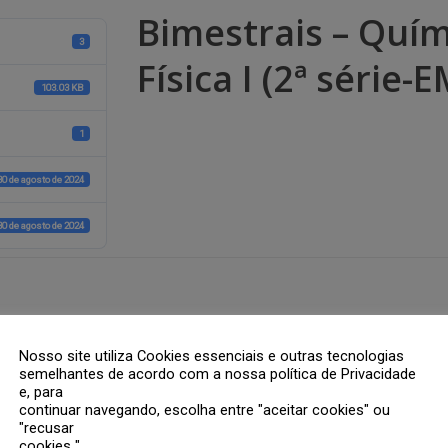
Bimestrais – Quími
3
Física I (2ª série-
103.03 KB
1
30 de agosto de 2024
30 de agosto de 2024
rios são marcados com
*
Nosso site utiliza Cookies essenciais e outras tecnologias
semelhantes de acordo com a nossa política de Privacidade
e, para
continuar navegando, escolha entre "aceitar cookies" ou
"recusar
cookies ".