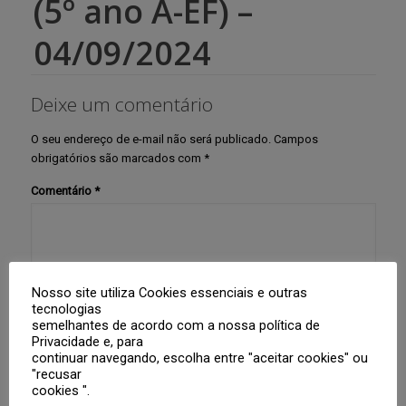
(5º ano A-EF) –
04/09/2024
Deixe um comentário
O seu endereço de e-mail não será publicado.
Campos
obrigatórios são marcados com
*
Comentário
*
Nosso site utiliza Cookies essenciais e outras
tecnologias
semelhantes de acordo com a nossa política de
Privacidade e, para
Nome
*
continuar navegando, escolha entre "aceitar cookies" ou
"recusar
cookies ".