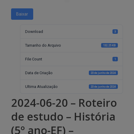
Baixar
Download
3
Tamanho do Arquivo
132.25 KB
File Count
1
Data de Criação
20 de junho de 2024
Ultima Atualização
20 de junho de 2024
2024-06-20 – Roteiro
de estudo – História
(5º ano-EF) –