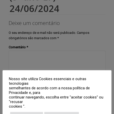
24/06/2024
Deixe um comentário
O seu endereço de e-mail não será publicado.
Campos
obrigatórios são marcados com
*
Comentário
*
Nosso site utiliza Cookies essenciais e outras
tecnologias
semelhantes de acordo com a nossa política de
Privacidade e, para
Nome
*
continuar navegando, escolha entre "aceitar cookies" ou
"recusar
cookies ".
E-mail
*