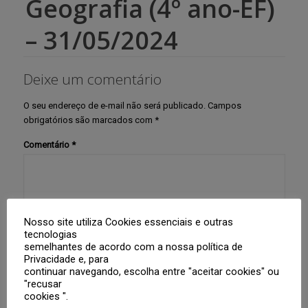
Geografia (4º ano-EF)
– 31/05/2024
Deixe um comentário
O seu endereço de e-mail não será publicado.
Campos
obrigatórios são marcados com
*
Comentário
*
Nosso site utiliza Cookies essenciais e outras
tecnologias
semelhantes de acordo com a nossa política de
Privacidade e, para
Nome
*
continuar navegando, escolha entre "aceitar cookies" ou
"recusar
cookies ".