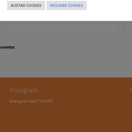
ACEITAR COOKIES
RECUSAR COOKIES
E-mail
*
Site
comentar.
Instagram
[instagram feed="67678"]