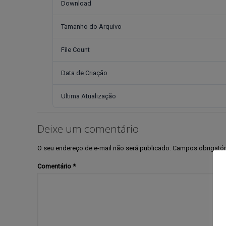
Download
Tamanho do Arquivo
File Count
Data de Criação
Ultima Atualização
Deixe um comentário
O seu endereço de e-mail não será publicado.
Campos obrigató
Comentário
*