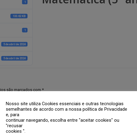
1
133.62 KB
1
5 de abril de 2024
5 de abril de 2024
rios são marcados com
*
Nosso site utiliza Cookies essenciais e outras tecnologias
semelhantes de acordo com a nossa política de Privacidade
e, para
continuar navegando, escolha entre "aceitar cookies" ou
"recusar
cookies ".