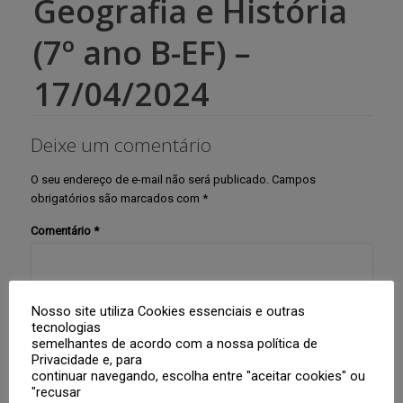
Geografia e História
(7º ano B-EF) –
17/04/2024
Deixe um comentário
O seu endereço de e-mail não será publicado.
Campos
obrigatórios são marcados com
*
Comentário
*
Nosso site utiliza Cookies essenciais e outras
tecnologias
semelhantes de acordo com a nossa política de
Privacidade e, para
continuar navegando, escolha entre "aceitar cookies" ou
"recusar
Nome
*