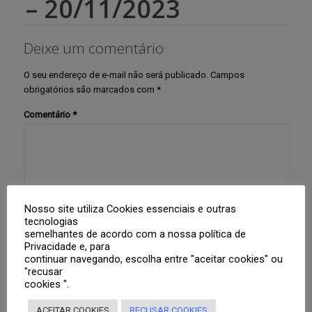
– 20/11/2023
Deixe um comentário
O seu endereço de e-mail não será publicado.
Campos
obrigatórios são marcados com
*
Comentário
*
Nosso site utiliza Cookies essenciais e outras
tecnologias
semelhantes de acordo com a nossa política de
Nome
*
Privacidade e, para
continuar navegando, escolha entre "aceitar cookies" ou
"recusar
cookies ".
E-mail
*
ACEITAR COOKIES
RECUSAR COOKIES