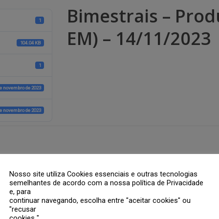
Bimestrais – Produ
1
EM) – 14/11/2023
104.04 KB
1
de novembro de 2023
de novembro de 2023
rios são marcados com
*
Nosso site utiliza Cookies essenciais e outras tecnologias
semelhantes de acordo com a nossa política de Privacidade
e, para
continuar navegando, escolha entre "aceitar cookies" ou
"recusar
cookies ".