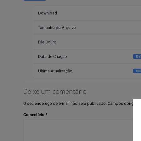
Download
Tamanho do Arquivo
File Count
Data de Criação
13 
Ultima Atualização
13 
Deixe um comentário
O seu endereço de e-mail não será publicado.
Campos obrigató
Comentário
*