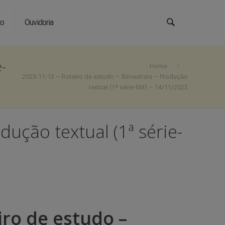
to
Ouvidoria
e-
Home
2023-11-13 – Roteiro de estudo – Bimestrais – Produção
textual (1ª série-EM) – 14/11/2023
ução textual (1ª série-
iro de estudo –