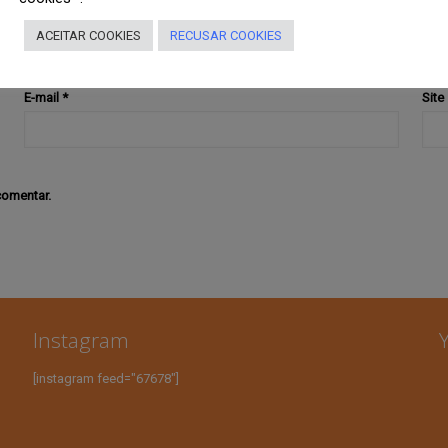
ACEITAR COOKIES
RECUSAR COOKIES
E-mail
*
Site
comentar.
Instagram
[instagram feed="67678"]