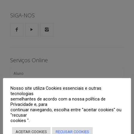
SIGA-NOS
Serviços Online
Aluno
Responsáveis
Boletim
Nosso site utiliza Cookies essenciais e outras
tecnologias
semelhantes de acordo com a nossa política de
Tutoriais
Agenda
Portal Web
Privacidade e, para
continuar navegando, escolha entre "aceitar cookies" ou
Professores
Roteiros de Estudo
Segunda Via de Boleto
Aplicativo CNSG
"recusar
cookies ".
Lista de material didático para o ano letivo de 2026
Portal Web
Sistema
ACEITAR COOKIES
RECUSAR COOKIES