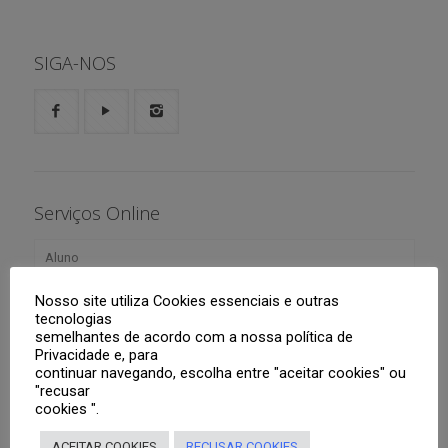
SIGA-NOS
Serviços Online
Aluno
Responsáveis
Boletim
Nosso site utiliza Cookies essenciais e outras
tecnologias
semelhantes de acordo com a nossa política de
Tutoriais
Agenda
Portal Web
Privacidade e, para
continuar navegando, escolha entre "aceitar cookies" ou
Professores
Roteiros de Estudo
Segunda Via de Boleto
Aplicativo CNSG
"recusar
cookies ".
Lista de material didático para o ano letivo de 2026
Portal Web
Sistema
ACEITAR COOKIES
RECUSAR COOKIES