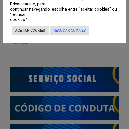
Privacidade e, para
Aluno
continuar navegando, escolha entre "aceitar cookies" ou
"recusar
Responsáveis
Boletim
cookies ".
ACEITAR COOKIES
RECUSAR COOKIES
Tutoriais
Agenda
Portal Web
Professores
Roteiros de Estudo
Segunda Via de Boleto
Aplicativo CNSG
Lista de material didático para o ano letivo de 2026
Portal Web
Sistema