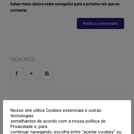
Salvar meus dados neste navegador para a próxima vez que eu
comentar.
SIGA-NOS
Serviços Online
Nosso site utiliza Cookies essenciais e outras
tecnologias
Aluno
semelhantes de acordo com a nossa política de
Privacidade e, para
Responsáveis
Boletim
continuar navegando, escolha entre "aceitar cookies" ou