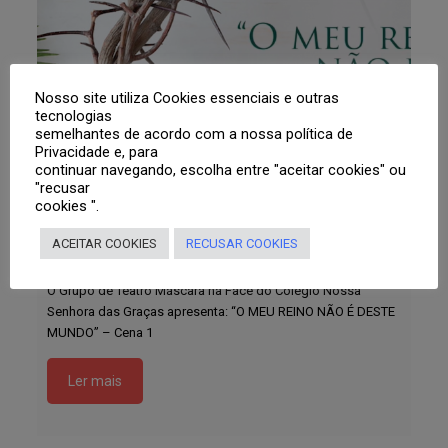
Nosso site utiliza Cookies essenciais e outras
tecnologias
semelhantes de acordo com a nossa política de
Privacidade e, para
continuar navegando, escolha entre "aceitar cookies" ou
"recusar
cookies ".
“O MEU REINO NÃO É DESTE MUNDO”
ACEITAR COOKIES
RECUSAR COOKIES
– Cena 1
O Grupo de Teatro Máscara na Face do Colégio Nossa
Senhora das Graças apresenta: “O MEU REINO NÃO É DESTE
MUNDO” – Cena 1
Ler mais