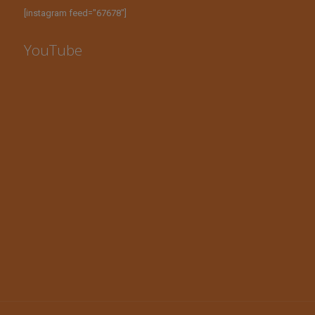
[instagram feed="67678"]
YouTube