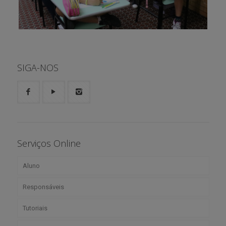
SIGA-NOS
Serviços Online
Aluno
Responsáveis
Boletim
Tutoriais
Agenda
Portal Web